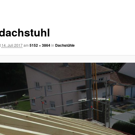
tdachstuhl
t
14. Juli 2017
am
5152 × 3864
in
Dachstühle