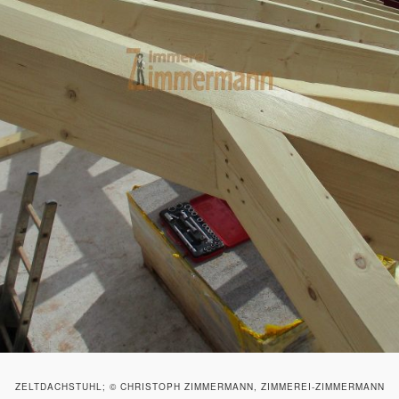
ZELTDACHSTUHL; © CHRISTOPH ZIMMERMANN, ZIMMEREI-ZIMMERMANN