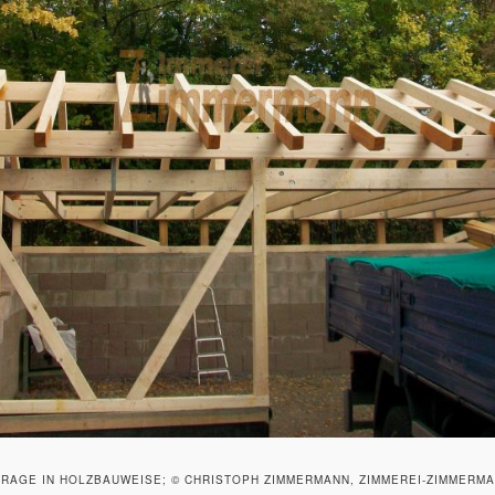
RAGE IN HOLZBAUWEISE; © CHRISTOPH ZIMMERMANN, ZIMMEREI-ZIMMERM