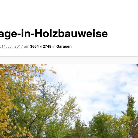
age-in-Holzbauweise
t
11. Juli 2017
am
3664 × 2748
in
Garagen