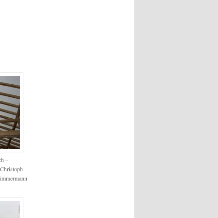
ch –
Christoph
Zimmermann