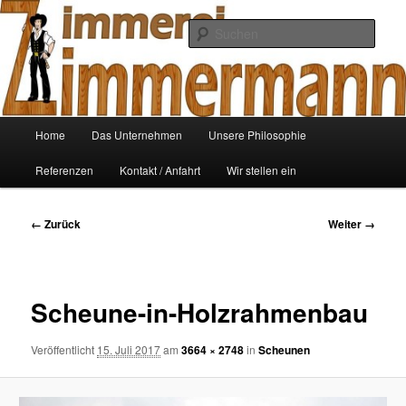
Zum
Ihre Zimmerei
Inhalt
Such
wechseln
Zimmerei-Zimmermann
Hauptmenü
Home
Das Unternehmen
Unsere Philosophie
Referenzen
Kontakt / Anfahrt
Wir stellen ein
Bilder-
← Zurück
Weiter →
Navigation
Scheune-in-Holzrahmenbau
Veröffentlicht
15. Juli 2017
am
3664 × 2748
in
Scheunen