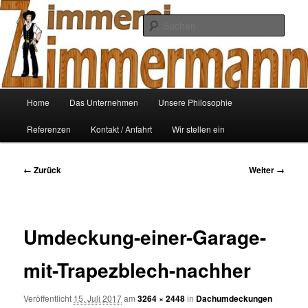
Zum
Ihre Zimmerei
Inhalt
Such
wechseln
Zimmerei-Zimmermann
Hauptmenü
Home
Das Unternehmen
Unsere Philosophie
Referenzen
Kontakt / Anfahrt
Wir stellen ein
Bilder-
← Zurück
Weiter →
Navigation
Umdeckung-einer-Garage-
mit-Trapezblech-nachher
Veröffentlicht
15. Juli 2017
am
3264 × 2448
in
Dachumdeckungen