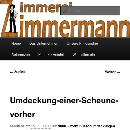
Zum
Ihre Zimmerei
Inhalt
Such
wechseln
Zimmerei-Zimmermann
Hauptmenü
Home
Das Unternehmen
Unsere Philosophie
Referenzen
Kontakt / Anfahrt
Wir stellen ein
Bilder-
← Zurück
Weiter →
Navigation
Umdeckung-einer-Scheune-
vorher
Veröffentlicht
15. Juli 2017
am
3888 × 2592
in
Dachumdeckungen