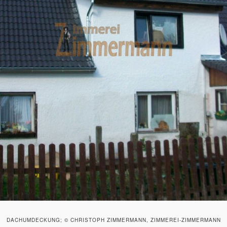
DACHUMDECKUNG; © CHRISTOPH ZIMMERMANN, ZIMMEREI-ZIMMERMANN